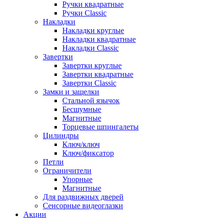
Ручки квадратные
Ручки Classic
Накладки
Накладки круглые
Накладки квадратные
Накладки Classic
Завертки
Завертки круглые
Завертки квадратные
Завертки Classic
Замки и защелки
Стальной язычок
Бесшумные
Магнитные
Торцевые шпингалеты
Цилиндры
Ключ/ключ
Ключ/фиксатор
Петли
Ограничители
Упорные
Магнитные
Для раздвижных дверей
Сенсорные видеоглазки
Акции