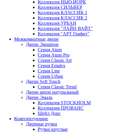
Коллекция НЬЮ-ЙОРК
Коллекция СИЛЬВЕР
Коллекция КЛАССИК 1
Коллекция КЛАССИК 2
Коллекция УРБАН
Коллекция "ЛАЙН ВАЙТ"
Коллекция "AРT Графит"
Межкомнатные двери
Двери Экошпон
Серия Atum
Серия Atum Pro
Серия Classic Art
Серия Emalex
Серия Line
Серия Urban
Двери Soft Touch
Серия Classic Trend
Двери шпон натуральный
Двери Эмаль
Коллекция STOCKHOLM
Коллекция ПРОВАНС
Шейл Дорс
Комплектующие
Дверные ручки
Ручки круглые