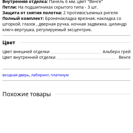
Внутренняя отделка:
Панель 6 мм, цвет "Венге"
Петли:
На подшипниках скрытого типа - 3 шт.
Защита от снятия полотна:
2 противосъемных ригеля
Полный комплект:
Броненакладка врезная, накладка со
шторкой, глазок , дверная ручка, ночная задвижка, цилиндр
ключ-вертушка, регулируемый эксцентрик.
Цвет
Цвет внешней отделки
Альберо грей
Цвет внутренней отделки
Венге
входная дверь
,
лабиринт
,
платинум
Похожие товары
Входная дверь Платинум 06 - Белое дерево
Наличие:
42500р.