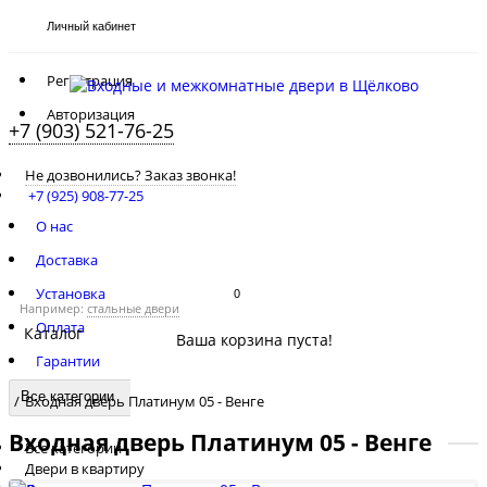
Личный кабинет
Регистрация
Авторизация
+7 (903) 521-76-25
Не дозвонились? Заказ звонка!
+7 (925) 908-77-25
О нас
Доставка
Установка
0
Например:
стальные двери
Оплата
Каталог
Ваша корзина пуста!
Гарантии
Рассрочка 0%
Все категории
Входная дверь Платинум 05 - Венге
Входная дверь Платинум 05 - Венге
Все категории
Двери в квартиру