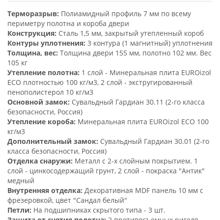
Терморазрыв:
Полиамидный профиль 7 мм по всему
периметру полотна и короба двери
Конструкция:
Сталь 1,5 мм, закрытый утепленный короб
Контуры уплотнения:
3 контура (1 магнитный) уплотнения
Толщина, вес:
Толщина двери 155 мм, полотно 102 мм. Вес
105 кг
Утепление полотна:
1 слой - Минеральная плита EUROizol
ECO плотностью 100 кг/м3, 2 слой - экстругированный
пенополистерол 10 кг/м3
Основной замок:
Сувальдный Гардиан 30.11 (2-го класса
безопасности, Россия)
Утепление короба:
Минеральная плита EUROizol ECO 100
кг/м3
Дополнительный замок:
Сувальдный Гардиан 30.01 (2-го
класса безопасности, Россия)
Отделка снаружи:
Металл с 2-х слойным покрытием. 1
слой - цинкосодержащий грунт, 2 слой - покраска "Антик"
медный
Внутренняя отделка:
Декоративная MDF панель 10 мм с
фрезеровкой, цвет "Сандал белый"
Петли:
На подшипниках скрытого типа - 3 шт.
Защита от снятия полотна:
2 противосъемных ригеля