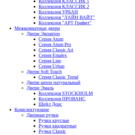
Коллекция КЛАССИК 1
Коллекция КЛАССИК 2
Коллекция УРБАН
Коллекция "ЛАЙН ВАЙТ"
Коллекция "AРT Графит"
Межкомнатные двери
Двери Экошпон
Серия Atum
Серия Atum Pro
Серия Classic Art
Серия Emalex
Серия Line
Серия Urban
Двери Soft Touch
Серия Classic Trend
Двери шпон натуральный
Двери Эмаль
Коллекция STOCKHOLM
Коллекция ПРОВАНС
Шейл Дорс
Комплектующие
Дверные ручки
Ручки круглые
Ручки квадратные
Ручки Classic