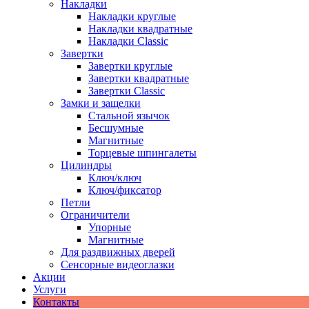
Накладки
Накладки круглые
Накладки квадратные
Накладки Classic
Завертки
Завертки круглые
Завертки квадратные
Завертки Classic
Замки и защелки
Стальной язычок
Бесшумные
Магнитные
Торцевые шпингалеты
Цилиндры
Ключ/ключ
Ключ/фиксатор
Петли
Ограничители
Упорные
Магнитные
Для раздвижных дверей
Сенсорные видеоглазки
Акции
Услуги
Контакты