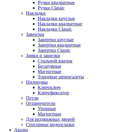
Ручки квадратные
Ручки Classic
Накладки
Накладки круглые
Накладки квадратные
Накладки Classic
Завертки
Завертки круглые
Завертки квадратные
Завертки Classic
Замки и защелки
Стальной язычок
Бесшумные
Магнитные
Торцевые шпингалеты
Цилиндры
Ключ/ключ
Ключ/фиксатор
Петли
Ограничители
Упорные
Магнитные
Для раздвижных дверей
Сенсорные видеоглазки
Акции