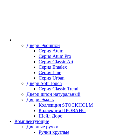
Двери Экошпон
Серия Atum
Серия Atum Pro
Серия Classic Art
Серия Emalex
Серия Line
Серия Urban
Двери Soft Touch
Серия Classic Trend
Двери шпон натуральный
Двери Эмаль
Коллекция STOCKHOLM
Коллекция ПРОВАНС
Шейл Дорс
Комплектующие
Дверные ручки
Ручки круглые