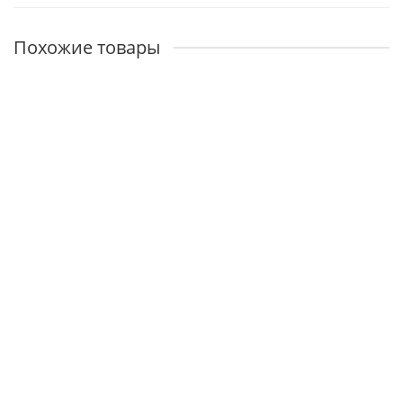
Похожие товары
Двустворчатая NEW
Наличие:
45000р.
В корзину
Викинг с зеркалом
Наличие:
38800р.
В корзину