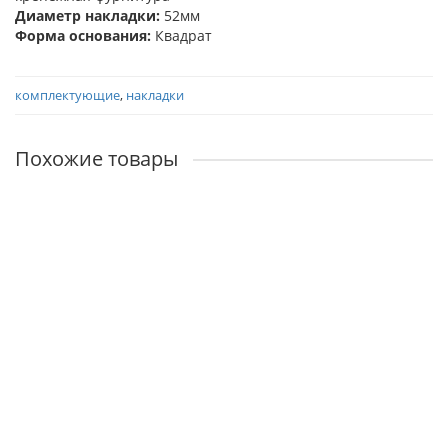
Диаметр накладки:
52мм
Форма основания:
Квадрат
комплектующие
,
накладки
Похожие товары
MH-KH-S
Наличие:
425р.
В корзину
MH-KH-S55
Наличие:
445р.