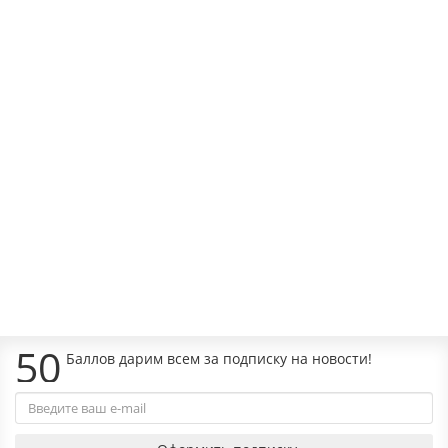
Наличие:
425р.
В корзину
MH-KH-S55
Наличие:
445р.
В корзину
50
Баллов дарим всем за подписку на новости!