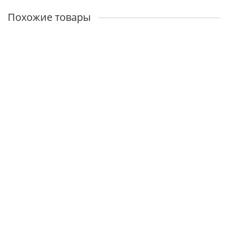
Похожие товары
СИЛЬВЕР 03 - Сандал белый
Наличие:
40700р.
В корзину
СИЛЬВЕР 03 - Орех бренди
Наличие:
40700р.
В корзину
СИЛЬВЕР 03 - Орех премиум