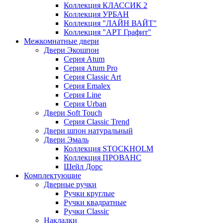
Коллекция КЛАССИК 2
Коллекция УРБАН
Коллекция "ЛАЙН ВАЙТ"
Коллекция "AРT Графит"
Межкомнатные двери
Двери Экошпон
Серия Atum
Серия Atum Pro
Серия Classic Art
Серия Emalex
Серия Line
Серия Urban
Двери Soft Touch
Серия Classic Trend
Двери шпон натуральный
Двери Эмаль
Коллекция STOCKHOLM
Коллекция ПРОВАНС
Шейл Дорс
Комплектующие
Дверные ручки
Ручки круглые
Ручки квадратные
Ручки Classic
Накладки