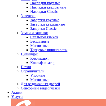
Накладки круглые
Накладки квадратные
Накладки Classic
Завертки
Завертки круглые
Завертки квадратные
Завертки Classic
Замки и защелки
Стальной язычок
Бесшумные
Магнитные
Торцевые шпингалеты
Цилиндры
Ключ/ключ
Ключ/фиксатор
Петли
Ограничители
Упорные
Магнитные
Для раздвижных дверей
Сенсорные видеоглазки
Акции
Услуги