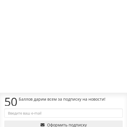
Наличие:
44300р.
В корзину
Входная дверь Платинум 02 - Венге, стекло белое
Наличие:
44300р.
В корзину
50
Баллов дарим всем за подписку на новости!
Оформить подписку