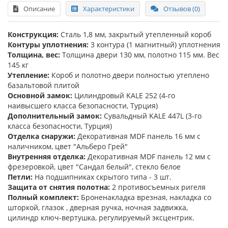
Описание
Характеристики
Отзывов (0)
Конструкция:
Сталь 1,8 мм, закрытый утепленный короб
Контуры уплотнения:
3 контура (1 магнитный) уплотнения
Толщина, вес:
Толщина двери 130 мм, полотно 115 мм. Вес
145 кг
Утепление:
Короб и полотно двери полностью утеплено
базальтовой плитой
Основной замок:
Цилиндровый KALE 252 (4-го
наивысшего класса безопасности, Турция)
Дополнительный замок:
Сувальдный KALE 447L (3-го
класса безопасности, Турция)
Отделка снаружи:
Декоративная MDF панель 16 мм с
наличником, цвет "Альберо Грей"
Внутренняя отделка:
Декоративная MDF панель 12 мм с
фрезеровкой, цвет "Сандал белый", стекло белое
Петли:
На подшипниках скрытого типа - 3 шт.
Защита от снятия полотна:
2 противосъемных ригеля
Полный комплект:
Броненакладка врезная, накладка со
шторкой, глазок , дверная ручка, ночная задвижка,
цилиндр ключ-вертушка, регулируемый эксцентрик.