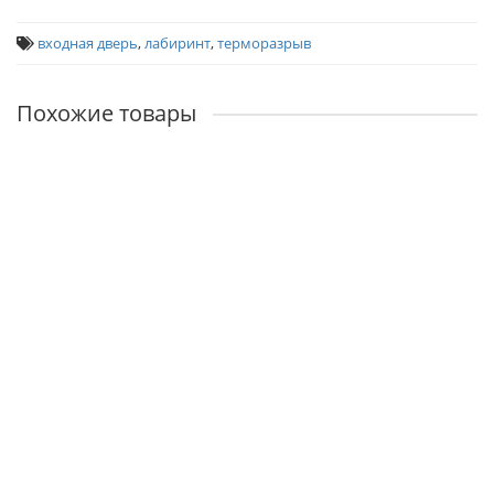
входная дверь
,
лабиринт
,
терморазрыв
Похожие товары
Входная дверь Платинум 01 - Беленый дуб, стекло черное
Наличие:
44300р.
В корзину
Входная дверь Платинум 01 - Венге, стекло белое
Наличие:
44300р.
В корзину