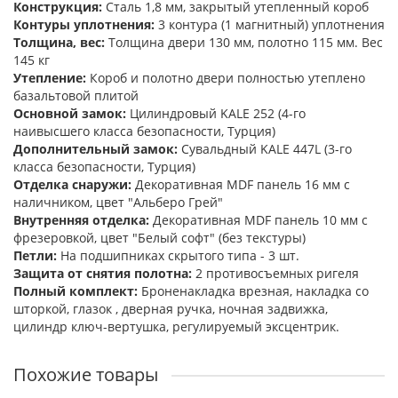
Конструкция:
Сталь 1,8 мм, закрытый утепленный короб
Контуры уплотнения:
3 контура (1 магнитный) уплотнения
Толщина, вес:
Толщина двери 130 мм, полотно 115 мм. Вес
145 кг
Утепление:
Короб и полотно двери полностью утеплено
базальтовой плитой
Основной замок:
Цилиндровый KALE 252 (4-го
наивысшего класса безопасности, Турция)
Дополнительный замок:
Сувальдный KALE 447L (3-го
класса безопасности, Турция)
Отделка снаружи:
Декоративная MDF панель 16 мм с
наличником, цвет "Альберо Грей"
Внутренняя отделка:
Декоративная MDF панель 10 мм с
фрезеровкой, цвет "Белый софт" (без текстуры)
Петли:
На подшипниках скрытого типа - 3 шт.
Защита от снятия полотна:
2 противосъемных ригеля
Полный комплект:
Броненакладка врезная, накладка со
шторкой, глазок , дверная ручка, ночная задвижка,
цилиндр ключ-вертушка, регулируемый эксцентрик.
Похожие товары