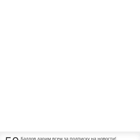
В корзину
RAP-CLASSIC-L KH
Наличие:
330р.
В корзину
RAP-CLASSIC KH
Наличие:
330р.
В корзину
Баллов дарим всем за подписку на новости!