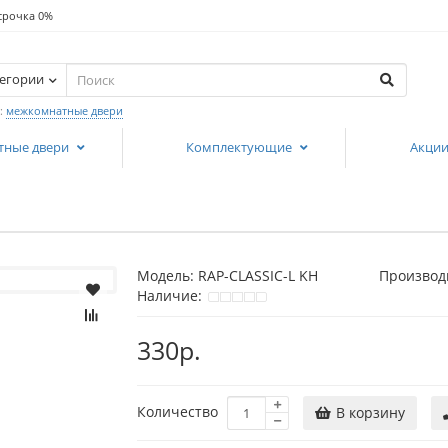
срочка 0%
тегории
:
межкомнатные двери
тные двери
Комплектующие
Акци
Модель:
RAP-CLASSIC-L KH
Производ
Наличие:
330р.
Количество
В корзину