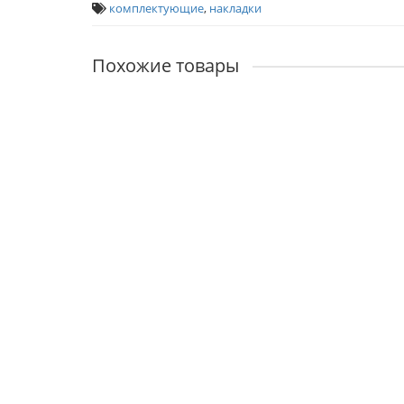
комплектующие
,
накладки
Похожие товары
RAP KH
Наличие:
310р.
В корзину
MH-KH
Наличие:
425р.
В корзину