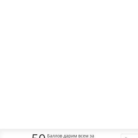
В корзину
MH-KH-CLASSIC
Наличие:
430р.
В корзину
RAP-CLASSIC KH
Наличие:
330р.
В корзину
Баллов дарим всем за